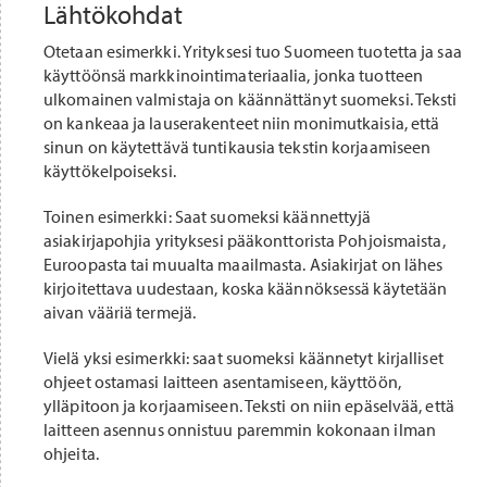
Lähtökohdat
Otetaan esimerkki. Yrityksesi tuo Suomeen tuotetta ja saa
käyttöönsä markkinointimateriaalia, jonka tuotteen
ulkomainen valmistaja on käännättänyt suomeksi. Teksti
on kankeaa ja lauserakenteet niin monimutkaisia, että
sinun on käytettävä tuntikausia tekstin korjaamiseen
käyttökelpoiseksi.
Toinen esimerkki: Saat suomeksi käännettyjä
asiakirjapohjia yrityksesi pääkonttorista Pohjoismaista,
Euroopasta tai muualta maailmasta. Asiakirjat on lähes
kirjoitettava uudestaan, koska käännöksessä käytetään
aivan vääriä termejä.
Vielä yksi esimerkki: saat suomeksi käännetyt kirjalliset
ohjeet ostamasi laitteen asentamiseen, käyttöön,
ylläpitoon ja korjaamiseen. Teksti on niin epäselvää, että
laitteen asennus onnistuu paremmin kokonaan ilman
ohjeita.