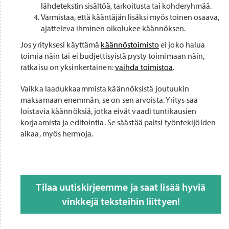
lähdetekstin sisältöä, tarkoitusta tai kohderyhmää.
Varmistaa, että kääntäjän lisäksi myös toinen osaava,
ajatteleva ihminen oikolukee käännöksen.
Jos yrityksesi käyttämä
käännöstoimisto
ei joko halua
toimia näin tai ei budjettisyistä pysty toimimaan näin,
ratkaisu on yksinkertainen:
vaihda toimistoa
.
Vaikka laadukkaammista käännöksistä joutuukin
maksamaan enemmän, se on sen arvoista. Yritys saa
loistavia käännöksiä, jotka eivät vaadi tuntikausien
korjaamista ja editointia. Se säästää paitsi työntekijöiden
aikaa, myös hermoja.
Tilaa uutiskirjeemme ja saat lisää hyviä
vinkkejä teksteihin liittyen!