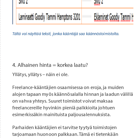
Tältä voi näyttää teksti, jonka kääntäjä saa käännöstoimistolta.
4. Alhainen hinta = korkea laatu?
Yllätys, yllätys – näin ei ole.
Freelance-kääntäjien osaamisessa on eroja, ja muiden
alojen tapaan myös käännösalalla hinnan ja laadun välillä
on vahva yhteys. Suuret toimistot voivat maksaa
freelancereille hyvinkin pieniä palkkioita johtuen
esimerkissäkin mainituista paljousalennuksista.
Parhaiden kääntäjien ei tarvitse tyytyä toimistojen
tarjoamaan huonoon palkkaan. Tämä ei tietenkään