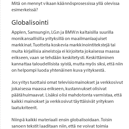
Mitä on mennyt vikaan käännösprosessissa yllä olevissa
esimerkeissä?
Globalisointi
Applen, Samsungin, LG:n ja BMW:n kaltaisilla suurilla
monikansallisilla yrityksillä on maailmanlaajuiset
markkinat. Tuotteita koskevia markkinointitekstejä tai
muita kirjallisia aineistoja ei kirjoiteta jokaisessa maassa
erikseen, vaan se tehdään keskitetysti. Keskittäminen
kannattaa taloudellisista syistä, mutta myös siksi, että niin
on helpompi luoda yhtenäinen kuva yrityksestä.
Jos yritys tuottaisi omat televisiomainokset ja verkkosivut
jokaisessa maassa erikseen, kustannukset olisivat
päätähuimaavat. Lisäksi olisi mahdotonta varmistaa, että
kaikki mainokset ja verkkosivut täyttäisivät yrityksen
laatukriteerit.
Niinpä kaikki materiaali ensin globalisoidaan. Toisin
sanoen tekstit laaditaan niin, että ne voivat toimia