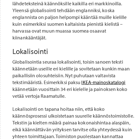
lähdeteksteinä käännöksille kaikilla eri markkinoilla.
Yleensä globalisointi tehdään englanniksi, koska
englannista on paljon helpompi kääntää muille kielille
kuin esimerkiksi suomen kaltaisista pienistä kielistä –
harvassa ovat muun muassa suomea osaavat
kiinankääntäjät.
Lokalisointi
Globalisointia seuraa lokalisointi, toisin sanoen teksti
käännetään useille eri kielille ja sovitetaan kunkin maan
paikallisiin olosuhteisiin. Nyt puhutaan valtavista
tekstimääristä. Esimerkiksi paksu
IKEA-mainoskatalogi
käännetään vuosittain 34 eri kielelle ja painoksen koko
vetää vertoja Raamatulle.
Lokalisointi on tapana hoitaa niin, että koko
käännösprosessi ulkoistetaan suurelle käännöstoimistolle.
Tekstin ja kielten määrä painaa kokonaishintaa alaspäin,
eikä käännättävän yrityksen tarvitse olla yhteydessä kuin
yhteen toimittajaan. Toimiston puolestaan kannattaa