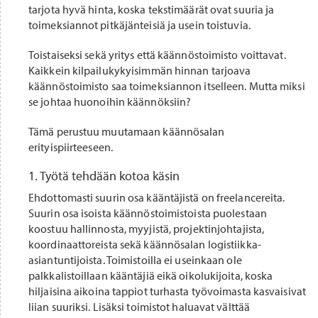
tarjota hyvä hinta, koska tekstimäärät ovat suuria ja
toimeksiannot pitkäjänteisiä ja usein toistuvia.
Toistaiseksi sekä yritys että käännöstoimisto voittavat.
Kaikkein kilpailukykyisimmän hinnan tarjoava
käännöstoimisto saa toimeksiannon itselleen. Mutta miksi
se johtaa huonoihin käännöksiin?
Tämä perustuu muutamaan käännösalan
erityispiirteeseen.
1. Työtä tehdään kotoa käsin
Ehdottomasti suurin osa kääntäjistä on freelancereita.
Suurin osa isoista käännöstoimistoista puolestaan
koostuu hallinnosta, myyjistä, projektinjohtajista,
koordinaattoreista sekä käännösalan logistiikka-
asiantuntijoista. Toimistoilla ei useinkaan ole
palkkalistoillaan kääntäjiä eikä oikolukijoita, koska
hiljaisina aikoina tappiot turhasta työvoimasta kasvaisivat
liian suuriksi. Lisäksi toimistot haluavat välttää