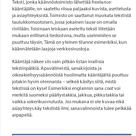
Teksti, jonka käännöstoimisto lähettää freelance-
kääntäjälle, on saatettu riisua paljaaksi kuvista, asettelusta
ja asiayhteyksistä. Toimisto on saattanut muokata tekstistä
taulukkomuotoisen, jossa jokainen lause on omalla
rivillään. Toisinaan leiskaan aseteltu teksti liitetään
mukaan erillisenä tiedostona, mutta useimmiten se
puuttuu täysin. Tämä on yleinen tilanne esimerkiksi, kun
käännätetään laajoja verkkosivustoja.
Kääntäjä näkee siis vain pitkän listan irrallisia
tekstinpätkiä. Apuvälineistä, sanakirjoista ja
oikeakielisyyssäännöistä huolimatta kääntäjältä puuttuu
jotakin hyvin olennaista – selkeä käsitys siitä, mistä
tekstissä on kyse! Esimerkiksi englannin sana
coat
voi
merkitä suomeksi päällystakkia, jakkua, pikkutakkia tai
vaikka sokerikuorrutusta. Jos mukana ei ole kuvaa eikä
asiayhteys käy tekstistä ilmi, sanavalinnoista tulee pelkkää
arpapeliä.