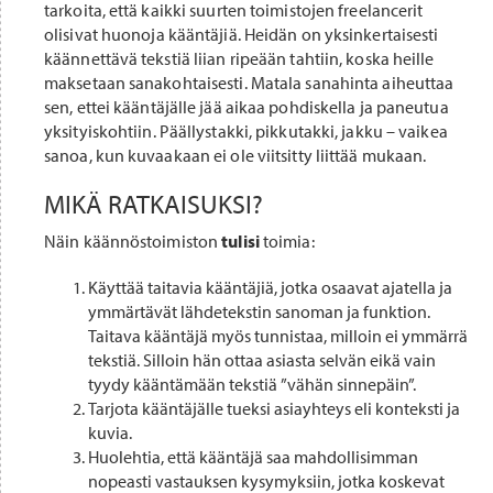
tarkoita, että kaikki suurten toimistojen freelancerit
olisivat huonoja kääntäjiä. Heidän on yksinkertaisesti
käännettävä tekstiä liian ripeään tahtiin, koska heille
maksetaan sanakohtaisesti. Matala sanahinta aiheuttaa
sen, ettei kääntäjälle jää aikaa pohdiskella ja paneutua
yksityiskohtiin. Päällystakki, pikkutakki, jakku – vaikea
sanoa, kun kuvaakaan ei ole viitsitty liittää mukaan.
MIKÄ RATKAISUKSI?
Näin käännöstoimiston
tulisi
toimia:
Käyttää taitavia kääntäjiä, jotka osaavat ajatella ja
ymmärtävät lähdetekstin sanoman ja funktion.
Taitava kääntäjä myös tunnistaa, milloin ei ymmärrä
tekstiä. Silloin hän ottaa asiasta selvän eikä vain
tyydy kääntämään tekstiä ”vähän sinnepäin”.
Tarjota kääntäjälle tueksi asiayhteys eli konteksti ja
kuvia.
Huolehtia, että kääntäjä saa mahdollisimman
nopeasti vastauksen kysymyksiin, jotka koskevat