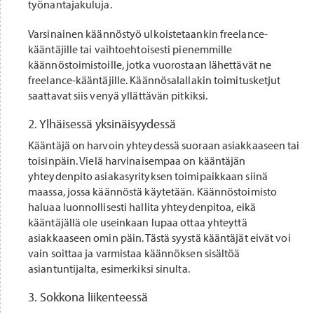
työnantajakuluja.
Varsinainen käännöstyö ulkoistetaankin freelance-
kääntäjille tai vaihtoehtoisesti pienemmille
käännöstoimistoille, jotka vuorostaan lähettävät ne
freelance-kääntäjille. Käännösalallakin toimitusketjut
saattavat siis venyä yllättävän pitkiksi.
2. Ylhäisessä yksinäisyydessä
Kääntäjä on harvoin yhteydessä suoraan asiakkaaseen tai
toisinpäin. Vielä harvinaisempaa on kääntäjän
yhteydenpito asiakasyrityksen toimipaikkaan siinä
maassa, jossa käännöstä käytetään. Käännöstoimisto
haluaa luonnollisesti hallita yhteydenpitoa, eikä
kääntäjällä ole useinkaan lupaa ottaa yhteyttä
asiakkaaseen omin päin. Tästä syystä kääntäjät eivät voi
vain soittaa ja varmistaa käännöksen sisältöä
asiantuntijalta, esimerkiksi sinulta.
3. Sokkona liikenteessä