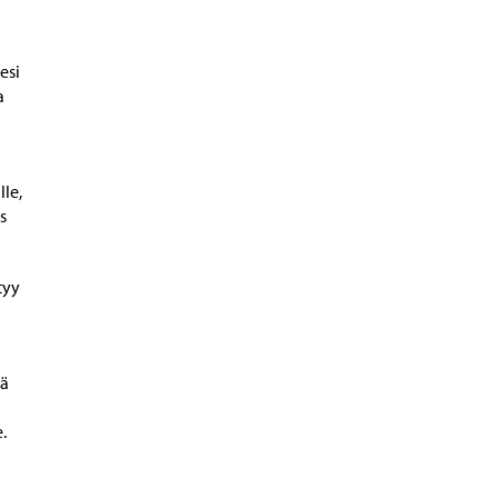
esi
a
lle,
s
tyy
iä
.