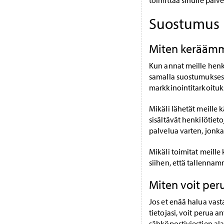
toimittaa sinulle palve
Suostumus
Miten keräämm
Kun annat meille henki
samalla suostumuksesi
markkinointitarkoituk
Mikäli lähetät meille 
sisältävät henkilötiet
palvelua varten, jonka 
Mikäli toimitat meille 
siihen, että tallennam
Miten voit per
Jos et enää halua vast
tietojasi, voit perua
sähköpostiviestien ala