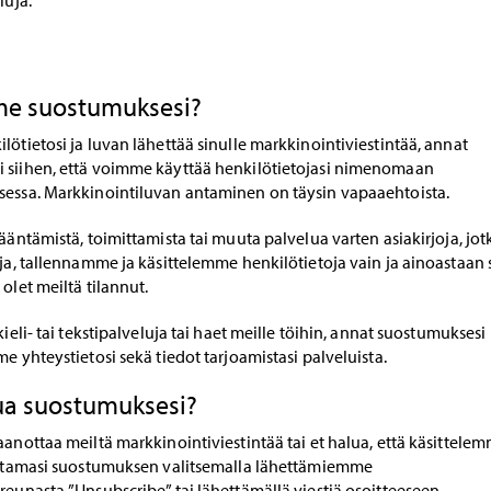
luja.
e suostumuksesi?
lötietosi ja luvan lähettää sinulle markkinointiviestintää, annat
 siihen, että voimme käyttää henkilötietojasi nimenomaan
sessa. Markkinointiluvan antaminen on täysin vapaaehtoista.
kääntämistä, toimittamista tai muuta palvelua varten asiakirjoja, jot
oja, tallennamme ja käsittelemme henkilötietoja vain ja ainoastaan 
olet meiltä tilannut.
kieli- tai tekstipalveluja tai haet meille töihin, annat suostumuksesi
me yhteystietosi sekä tiedot tarjoamistasi palveluista.
ua suostumuksesi?
aanottaa meiltä markkinointiviestintää tai et halua, että käsittele
 antamasi suostumuksen valitsemalla lähettämiemme
reunasta ”Unsubscribe” tai lähettämällä viestiä osoitteeseen