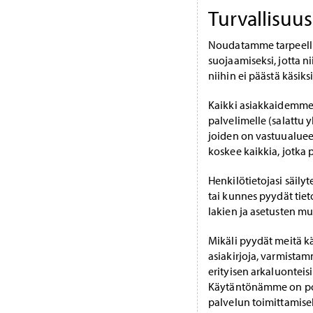
Turvallisuus
Noudatamme tarpeellis
suojaamiseksi, jotta ni
niihin ei päästä käsiksi
Kaikki asiakkaidemme 
palvelimelle (salattu y
joiden on vastuualueen
koskee kaikkia, jotka 
Henkilötietojasi säil
tai kunnes pyydät ti
lakien ja asetusten muk
Mikäli pyydät meitä k
asiakirjoja, varmista
erityisen arkaluonteisi
Käytäntönämme on poist
palvelun toimittamisek