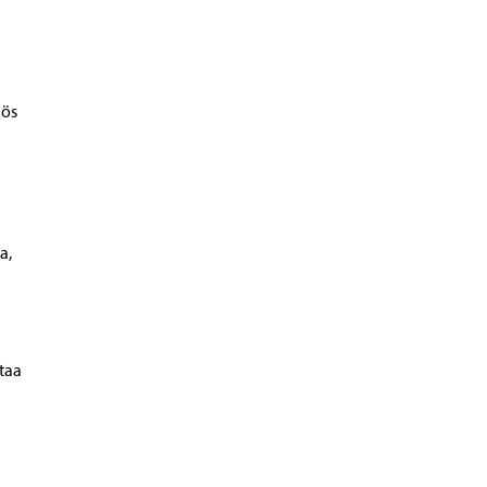
lös
a,
ttaa
.