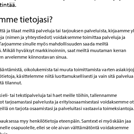
tintää.
mme tietojasi?
tä ja tilaat meiltä palveluja tai tarjouksen palveluista, kirjaamme y
oja (nimen ja yhteystiedot) voidaksemme toimittaa palveluja ja
i. Tarjoamme sinulle myös mahdollisuuden saada meiltä
ä. Mikäli hyväksyt markkinoinnin, saat meiltä muutaman kerran
den arvelemme kiinnostavan sinua.
kääntämistä, oikolukemista tai muuta toimittamista varten asiakirjoj
ötietoja, käsittelemme niitä luottamuksellisesti ja vain sitä palvelua
tä tilannut.
kieli- tai tekstipalveluja tai haet meille töihin, tallennamme
dot tarjoamastasi palvelusta ja erityisosaamisestasi voidaksemme o
illä on tarjota osaamistasi ja palveluitasi vastaavia toimeksiantoja
pauksessa myy henkilötietoja eteenpäin. Samtext ei myöskään jaa
nelle osapuolelle, ellei se ole aivan välttämätöntä voidaksemme