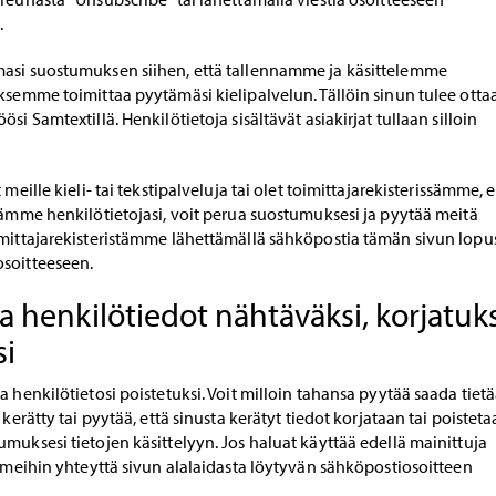
.
asi suostumuksen siihen, että tallennamme ja käsittelemme
ksemme toimittaa pyytämäsi kielipalvelun. Tällöin sinun tulee otta
si Samtextillä. Henkilötietoja sisältävät asiakirjat tullaan silloin
 meille kieli- tai tekstipalveluja tai olet toimittajarekisterissämme, 
tämme henkilötietojasi, voit perua suostumuksesi ja pyytää meitä
imittajarekisteristämme lähettämällä sähköpostia tämän sivun lopu
soitteeseen.
 henkilötiedot nähtäväksi, korjatuks
si
a henkilötietosi poistetuksi. Voit milloin tahansa pyytää saada tietä
 kerätty tai pyytää, että sinusta kerätyt tiedot korjataan tai poisteta
muksesi tietojen käsittelyyn. Jos haluat käyttää edellä mainittuja
a meihin yhteyttä sivun alalaidasta löytyvän sähköpostiosoitteen