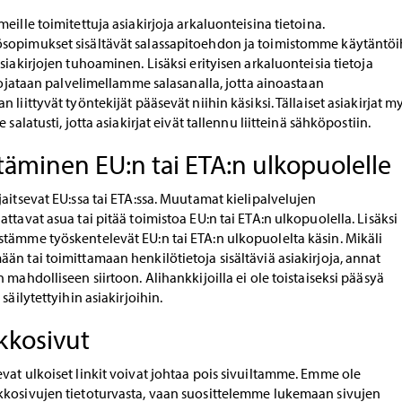
eille toimitettuja asiakirjoja arkaluonteisina tietoina.
sopimukset sisältävät salassapitoehdon ja toimistomme käytäntöi
siakirjojen tuhoaminen. Lisäksi erityisen arkaluonteisia tietoja
suojataan palvelimellamme salasanalla, jotta ainoastaan
liittyvät työntekijät pääsevät niihin käsiksi. Tällaiset asiakirjat m
 salatusti, jotta asiakirjat eivät tallennu liitteinä sähköpostiin.
rtäminen EU:n tai ETA:n ulkopuolelle
aitsevat EU:ssa tai ETA:ssa. Muutamat kielipalvelujen
ttavat asua tai pitää toimistoa EU:n tai ETA:n ulkopuolella. Lisäksi
tämme työskentelevät EU:n tai ETA:n ulkopuolelta käsin. Mikäli
n tai toimittamaan henkilötietoja sisältäviä asiakirjoja, annat
 mahdolliseen siirtoon. Alihankkijoilla ei ole toistaiseksi pääsyä
säilytettyihin asiakirjoihin.
kkosivut
at ulkoiset linkit voivat johtaa pois sivuiltamme. Emme ole
kosivujen tietoturvasta, vaan suosittelemme lukemaan sivujen