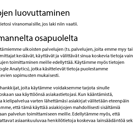
ojen luovuttaminen
osi viranomaisille, jos laki niin vaatii.
lmannelta osapuolelta
ttämiemme ulkoisten palvelujen (ts. palvelujen, joita emme myy tai
imittajat keräävät, käyttävät ja välittävät sinua koskevia tietoja vai
lujen toimittaminen meille edellyttää. Käytämme myös tietojen
oogle Analytics), jotka käsittelevät tietoja puolestamme
skevien sopimusten mukaisesti.
ankkijat, joita käytämme voidaksemme tarjota sinulle
oskaan saa käyttöönsä asiakastietojasi. Kun kääntämistä,
a kielipalvelua varten lähettämäsi asiakirjat välitetään eteenpäin
tämme, että tämä käyttää asiakirjojen mahdollisesti sisältämiä
taan palvelun toimittamiseen meille. Edellytämme myös, että
ttavat asiaankuuluvaa henkilötietoja koskevaa lainsäädäntöä se