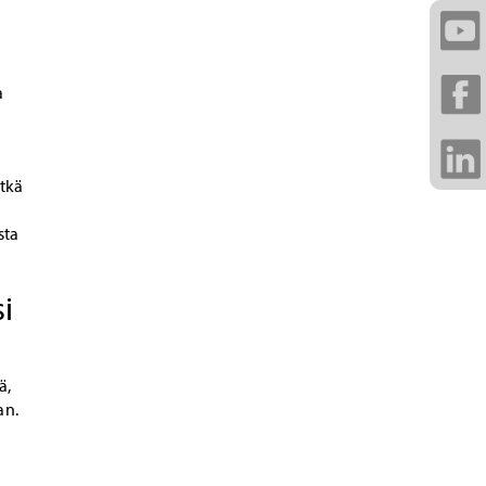
a
etkä
sta
i
ä,
an.