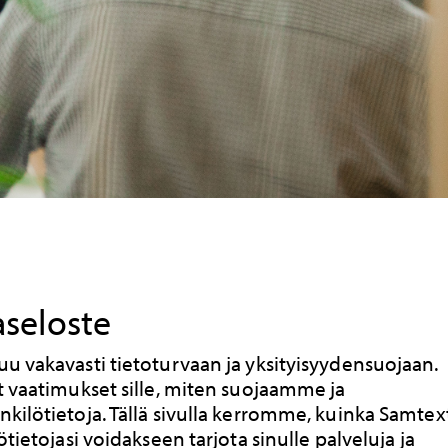
aseloste
u vakavasti tietoturvaan ja yksityisyydensuojaan.
t vaatimukset sille, miten suojaamme ja
kilötietoja. Tällä sivulla kerromme, kuinka Samtex
ötietojasi voidakseen tarjota sinulle palveluja ja