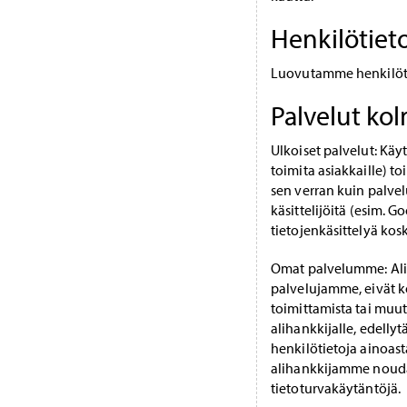
Henkilötiet
Luovutamme henkilötiet
Palvelut ko
Ulkoiset palvelut: Käy
toimita asiakkaille) to
sen verran kuin palve
käsittelijöitä (esim. G
tietojenkäsittelyä ko
Omat palvelumme: Alih
palvelujamme, eivät k
toimittamista tai muut
alihankkijalle, edelly
henkilötietoja ainoas
alihankkijamme nouda
tietoturvakäytäntöjä.