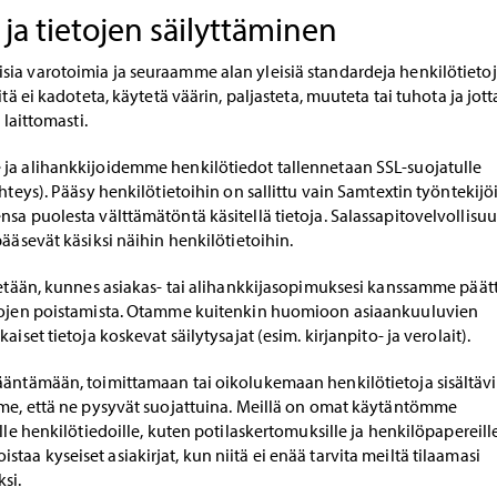
 ja tietojen säilyttäminen
ia varotoimia ja seuraamme alan yleisiä standardeja henkilötietoj
itä ei kadoteta, käytetä väärin, paljasteta, muuteta tai tuhota ja jott
 laittomasti.
ja alihankkijoidemme henkilötiedot tallennetaan SSL-suojatulle
hteys). Pääsy henkilötietoihin on sallittu vain Samtextin työntekijöi
sa puolesta välttämätöntä käsitellä tietoja. Salassapitovelvollisuu
pääsevät käsiksi näihin henkilötietoihin.
ytetään, kunnes asiakas- tai alihankkijasopimuksesi kanssamme päät
etojen poistamista. Otamme kuitenkin huomioon asiaankuuluvien
aiset tietoja koskevat säilytysajat (esim. kirjanpito- ja verolait).
ääntämään, toimittamaan tai oikolukemaan henkilötietoja sisältäv
mme, että ne pysyvät suojattuina. Meillä on omat käytäntömme
lle henkilötiedoille, kuten potilaskertomuksille ja henkilöpapereille
aa kyseiset asiakirjat, kun niitä ei enää tarvita meiltä tilaamasi
si.