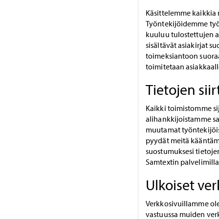
Käsittelemme kaikkia m
Työntekijöidemme työ
kuuluu tulostettujen a
sisältävät asiakirjat 
toimeksiantoon suoraan 
toimitetaan asiakkaalle
Tietojen sii
Kaikki toimistomme sij
alihankkijoistamme saa
muutamat työntekijöis
pyydät meitä kääntämää
suostumuksesi tietojen
Samtextin palvelimilla 
Ulkoiset ver
Verkkosivuillamme olev
vastuussa muiden verk