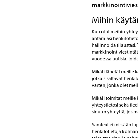
markkinointivies
Mihin käytä
Kun otat meihin yhteyt
antamiasi henkilötiet
hallinnoida tilaustas
markkinointiviestintä
vuodessa uutisia, joi
Mikäli lähetät meille 
jotka sisältävät henkil
varten, jonka olet meil
Mikäli toimitat meille 
yhteystietosi sekä tie
sinuun yhteyttä, jos me
Samtext ei missään ta
henkilötietoja kolman