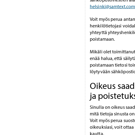
helsinki@samtext.com
Voit myös perua antam
henkilötietojasi voida
yhteyttä yhteyshenkilöö
poistamaan.
Mikäli olet toimittanut
enää halua, että säily
poistamaan tietosi to
löytyvään sähköpostio
Oikeus saada
ja poistetuk
Sinulla on oikeus saad
mitä tietoja sinusta on
Voit myös perua suostu
oikeuksiasi, voit otta
kautta.