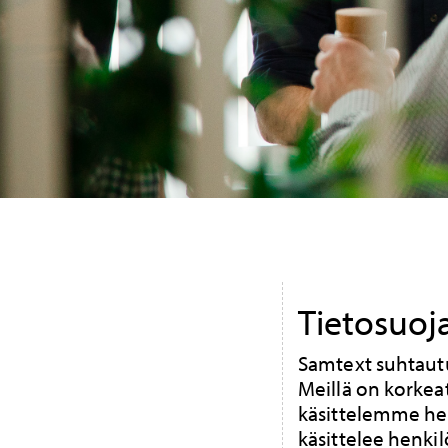
Tietosuoj
Samtext suhtautu
Meillä on korkea
käsittelemme hen
käsittelee henkil