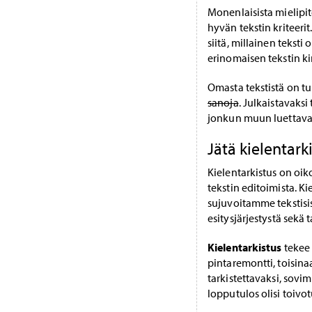
Monenlaisista mielipit
hyvän tekstin kriteeri
siitä, millainen teksti
erinomaisen tekstin ki
Omasta tekstistä on t
sanoja
. Julkaistavaksi
jonkun muun luettava
Jätä kielentark
Kielentarkistus on oi
tekstin editoimista. K
sujuvoitamme tekstisi
esitysjärjestystä sekä 
Kielentarkistus
tekee 
pintaremontti, toisina
tarkistettavaksi, sov
lopputulos olisi toivo