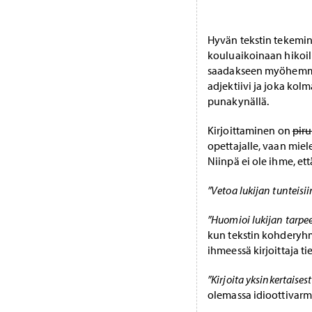
Hyvän tekstin tekemi
kouluaikoinaan hikoil
saadakseen myöhemmin 
adjektiivi ja joka kolm
punakynällä.
Kirjoittaminen on
piru
opettajalle, vaan miele
Niinpä ei ole ihme, et
”Vetoa lukijan tunteisii
”Huomioi lukijan tarpee
kun tekstin kohderyh
ihmeessä kirjoittaja ti
”Kirjoita yksinkertaisesti
olemassa idioottivarma