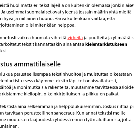
eistä huolimatta eri tekstilajeilla on kuitenkin olemassa jonkinlaise
t. Ja useimmat suomalaiset ovat yleensä jossain määrin yhtä mieltä
 on hyvä ja millainen huono. Harva kuitenkaan väittää, että
rjoittaminen olisi mitenkään helppoa.
unnetusti vaikea huomata
vihreitä
virheitä
ja puutteita
ja ylimääräis
 tarkoitetut tekstit kannattaakin aina antaa
kielentarkistukseen
ksi.
istus ammattilaiselle
kolukua perusteellisempaa tekstinhuoltoa ja muistuttaa oikeastaan
ielentarkistuksessa käymme tekstin läpi kokonaisvaltaisesti,
sältöä ja monimutkaisia rakenteita, muutamme tarvittaessa asioid
tarkistamme kieliopin, oikeinkirjoituksen ja pilkkujen paikat.
tekstistä aina selkeämmän ja helppolukuisemman. Joskus riittää pi
an tarvitaan perusteellinen saneeraus. Kun annat tekstisi meille
imme muutosten laajuudesta yhdessä ennen työn aloittamista, jotta
tunlainen.