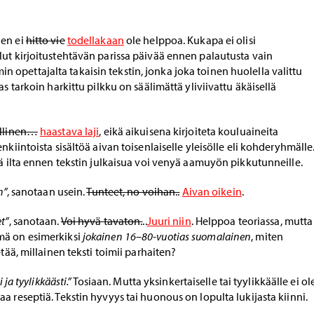
nen ei
hitto vie
todellakaan
ole helppoa. Kukapa ei olisi
lut kirjoitustehtävän parissa päivää ennen palautusta vain
opettajalta takaisin tekstin, jonka joka toinen huolella valittu
as tarkoin harkittu pilkku on säälimättä yliviivattu äkäisellä
llinen
…
haastava laji
, eikä aikuisena kirjoiteta kouluaineita
nkiintoista sisältöä aivan toisenlaiselle yleisölle eli kohderyhmälle
tä ilta ennen tekstin julkaisua voi venyä aamuyön pikkutunneille.
n”
, sanotaan usein.
Tunteet, no voihan..
Aivan oikein
.
t”
, sanotaan.
Voi hyvä tavaton.
..
Juuri niin
. Helppoa teoriassa, mutta
mä on esimerkiksi
jokainen 16–80-vuotias suomalainen
, miten
etää, millainen teksti toimii parhaiten?
 ja tyylikkäästi.”
Tosiaan. Mutta yksinkertaiselle tai tyylikkäälle ei ol
a reseptiä. Tekstin hyvyys tai huonous on lopulta lukijasta kiinni.