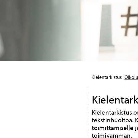
Kielentarkistus
Oikol
Kielentark
Kielentarkistus 
tekstinhuoltoa. K
toimittamiselle 
toimivamman.