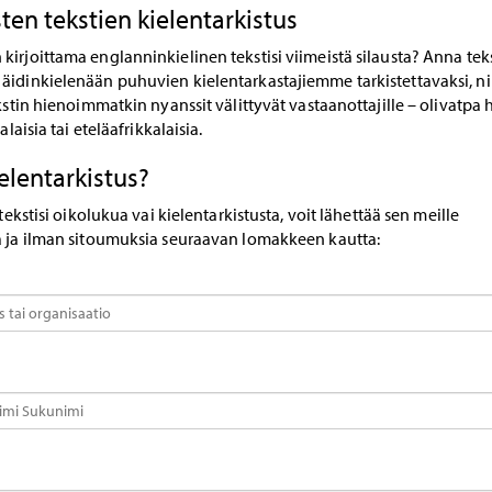
ten tekstien kielentarkistus
irjoittama englanninkielinen tekstisi viimeistä silausta? Anna teks
äidinkielenään puhuvien kielentarkastajiemme tarkistettavaksi, ni
ekstin hienoimmatkin nyanssit välittyvät vastaanottajille – olivatpa 
alaisia tai eteläafrikkalaisia.
elentarkistus?
 tekstisi oikolukua vai kielentarkistusta, voit lähettää sen meille
a ja ilman sitoumuksia seuraavan lomakkeen kautta: