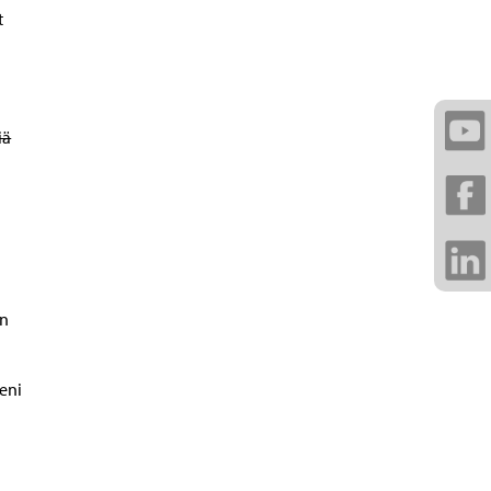
t
iä
en
eni