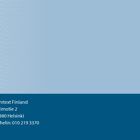
mtext Finland
limotie 2
380 Helsinki
helin:
010 219 3370