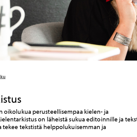
uku
istus
on oikolukua perusteellisempaa kielen- ja
ielentarkistus on läheistä sukua editoinnille ja teks
ja tekee tekstistä helppolukuisemman ja