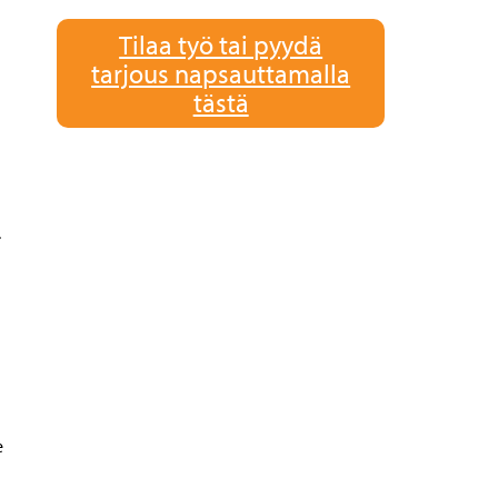
Tilaa työ tai pyydä
tarjous napsauttamalla
tästä
.
e