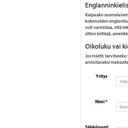
Englanninkielis
Kaipaako suomalaisen k
kokeneiden englantia 
voit varmistaa, että t
sitten brittejä, amerikk
Oikoluku vai ki
Jos mietit, tarvitseeko
arvioitavaksi maksutt
Yritys
Nimi *
Sähköposti