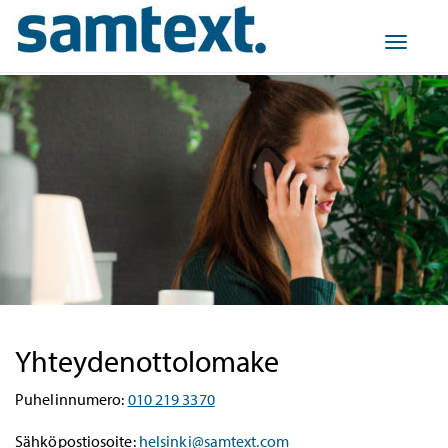
Toggle
navigat
Yhteydenottolomake
Puhelinnumero:
010 219 3370
Sähköpostiosoite:
helsinki@samtext.com