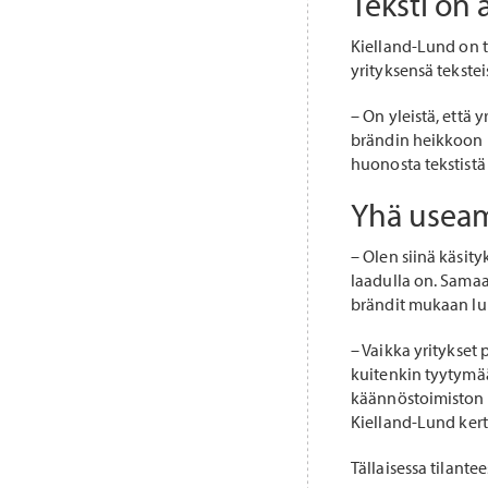
Teksti on
Kielland-Lund on t
yrityksensä tekstei
– On yleistä, että 
brändin heikkoon la
huonosta tekstistä
Yhä useam
– Olen siinä käsity
laadulla on. Samaan
brändit mukaan lu
– Vaikka yritykset
kuitenkin tyytymää
käännöstoimiston k
Kielland-Lund ker
Tällaisessa tilante