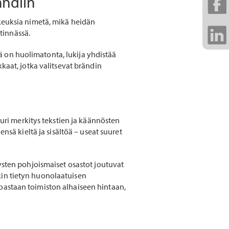
ändiin
ikeuksia nimetä, mikä heidän
stinnässä.
ntä on huolimatonta, lukija yhdistää
kkaat, jotka valitsevat brändin
uuri merkitys tekstien ja käännösten
ensä kieltä ja sisältöä – useat suuret
tysten pohjoismaiset osastot joutuvat
kin tietyn huonolaatuisen
oastaan toimiston alhaiseen hintaan,