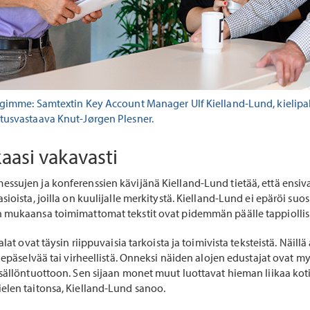
gimme: Samtextin Key Account Manager Ulf Kielland-Lund, kielipal
tusvastaava Knut-Jørgen Plesner.
aasi vakavasti
sujen ja konferenssien kävijänä Kielland-Lund tietää, että ensivai
ioista, joilla on kuulijalle merkitystä. Kielland-Lund ei epäröi suosi
 mukaansa toimimattomat tekstit ovat pidemmän päälle tappiollis
lat ovat täysin riippuvaisia tarkoista ja toimivista teksteistä. Näillä
n epäselvää tai virheellistä. Onneksi näiden alojen edustajat ovat 
sällöntuottoon. Sen sijaan monet muut luottavat hieman liikaa kotiku
elen taitonsa, Kielland-Lund sanoo.