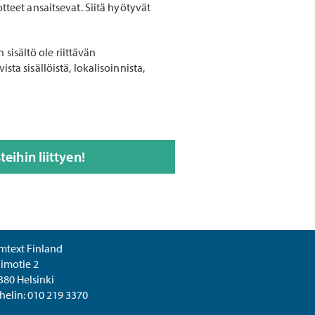
otteet ansaitsevat. Siitä hyötyvät
n sisältö ole riittävän
sta sisällöistä, lokalisoinnista,
eihin liittyen!
mtext Finland
limotie 2
380 Helsinki
helin:
010 219 3370