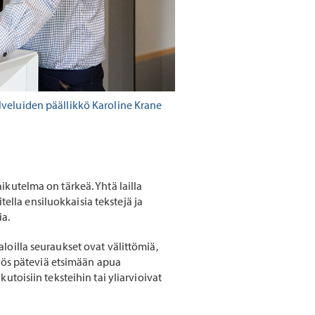
veluiden päällikkö Karoline Krane
kutelma on tärkeä. Yhtä lailla
tella ensiluokkaisia tekstejä ja
ia.
 aloilla seuraukset ovat välittömiä,
myös päteviä etsimään apua
toisiin teksteihin tai yliarvioivat