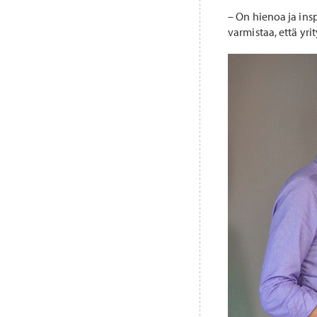
– On hienoa ja insp
varmistaa, että yri