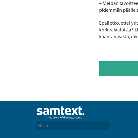
– Meidän tavoitteen
pidemmän päälle se
Epäiletkö, ettei yri
korkealaatuista? Ei
kääntämisestä, oik