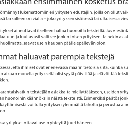
 asiakkaan ensimmäinen kosketus br
örmännyt lukemattomiin eri yritysten edustajiin, joilla on ollut va
ssä tarkalleen on vialla – joko yrityksen sisäisessä tai ulkoisessa vie
yritykset aiheuttavat itselleen hallaa huonoilla teksteillä. Jos viesti
atuun ja luultavasti valitsee jonkin toisen yrityksen. Ja nekin asia
 huolimatta, saavat usein kaupan päälle epäilevän olon.
mat haluavat parempia tekstejä
ksessä, että ihmiset ovat enenevässä määrin tietoisia siitä, kuinka s
 aikaan monella yrityksellä olisi syytä päivittää ja elävöittää teksti
kien.
 parantaisivatkin tekstejään asiakkaita miellyttääkseen, useiden yri
n huonoihin käännöksiin näistä teksteistä. Esimerkiksi päätös jon
äyttämisestä voi tulla yrityksen ylemmältä taholta ja perustua ain
too.
essa yritykset ottavat usein yhteyttä juuri häneen.