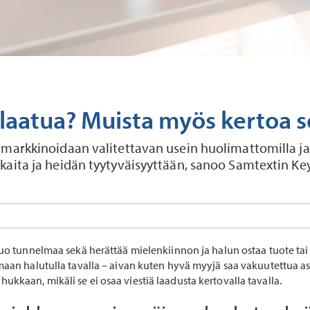
laatua? Muista myös kertoa s
markkinoidaan valitettavan usein huolimattomilla ja t
kaita ja heidän tyytyväisyyttään, sanoo Samtextin Ke
luo tunnelmaa sekä herättää mielenkiinnon ja halun ostaa tuote tai 
maan halutulla tavalla – aivan kuten hyvä myyjä saa vakuutettua a
kkaan, mikäli se ei osaa viestiä laadusta kertovalla tavalla.