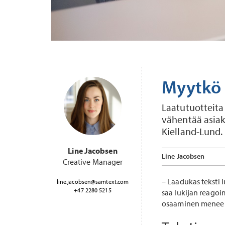
Myytkö 
Laatutuotteita 
vähentää asiak
Kielland-Lund.
Line Jacobsen
Line Jacobsen
Creative Manager
– Laadukas teksti 
line.jacobsen@samtext.com
+47 2280 5215
saa lukijan reagoi
osaaminen menee hu