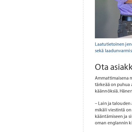
Laatutietoinen jen
sekä laadunvarmis
Ota asiakk
Ammattimaisena mes
tärkeää on puhua as
käännöksiä. Hänen
– Lain ja talouden a
mikäli viestintä o
kääntämiseen ja si
oman englannin ki