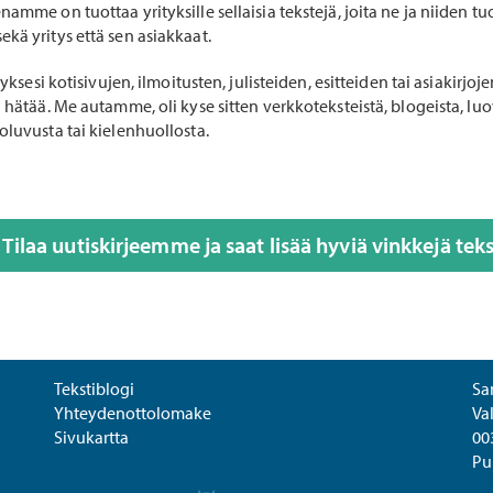
amme on tuottaa yrityksille sellaisia tekstejä, joita ne ja niiden tu
kä yritys että sen asiakkaat.
tyksesi kotisivujen, ilmoitusten, julisteiden, esitteiden tai asiakirjoje
 hätää. Me autamme, oli kyse sitten verkkoteksteistä, blogeista, luovi
oluvusta tai kielenhuollosta.
Tilaa uutiskirjeemme ja saat lisää hyviä vinkkejä tekst
Tekstiblogi
Sa
Yhteydenottolomake
Va
Sivukartta
00
Pu