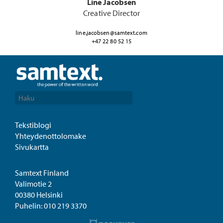
Line Jacobsen
Creative Director
line.jacobsen@samtext.com
+47 22 80 52 15
Tekstiblogi
Yhteydenottolomake
Sivukartta
Samtext Finland
Valimotie 2
00380 Helsinki
Puhelin:
010 219 3370