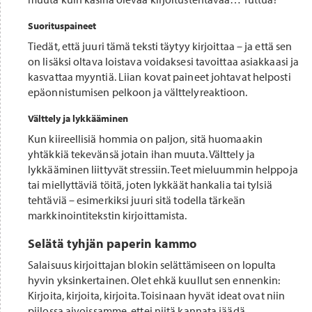
Suorituspaineet
Tiedät, että juuri tämä teksti täytyy kirjoittaa – ja että sen
on lisäksi oltava loistava voidaksesi tavoittaa asiakkaasi ja
kasvattaa myyntiä. Liian kovat paineet johtavat helposti
epäonnistumisen pelkoon ja välttelyreaktioon.
Välttely ja lykkääminen
Kun kiireellisiä hommia on paljon, sitä huomaakin
yhtäkkiä tekevänsä jotain ihan muuta. Välttely ja
lykkääminen liittyvät stressiin. Teet mieluummin helppoja
tai miellyttäviä töitä, joten lykkäät hankalia tai tylsiä
tehtäviä – esimerkiksi juuri sitä todella tärkeän
markkinointitekstin kirjoittamista.
Selätä tyhjän paperin kammo
Salaisuus kirjoittajan blokin selättämiseen on lopulta
hyvin yksinkertainen. Olet ehkä kuullut sen ennenkin:
Kirjoita, kirjoita, kirjoita. Toisinaan hyvät ideat ovat niin
piilossa aivoissamme, ettei niitä kannata jäädä