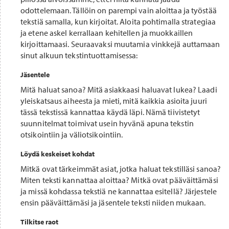
odottelemaan. Tällöin on parempi vain aloittaa ja työstää
tekstiä samalla, kun kirjoitat. Aloita pohtimalla strategiaa
ja etene askel kerrallaan kehitellen ja muokkaillen
kirjoittamaasi. Seuraavaksi muutamia vinkkejä auttamaan
sinut alkuun tekstintuottamisessa:
Jäsentele
Mitä haluat sanoa? Mitä asiakkaasi haluavat lukea? Laadi
yleiskatsaus aiheesta ja mieti, mitä kaikkia asioita juuri
tässä tekstissä kannattaa käydä läpi. Nämä tiivistetyt
suunnitelmat toimivat usein hyvänä apuna tekstin
otsikointiin ja väliotsikointiin.
Löydä keskeiset kohdat
Mitkä ovat tärkeimmät asiat, jotka haluat tekstilläsi sanoa?
Miten teksti kannattaa aloittaa? Mitkä ovat pääväittämäsi
ja missä kohdassa tekstiä ne kannattaa esitellä? Järjestele
ensin pääväittämäsi ja jäsentele teksti niiden mukaan.
Tilkitse raot