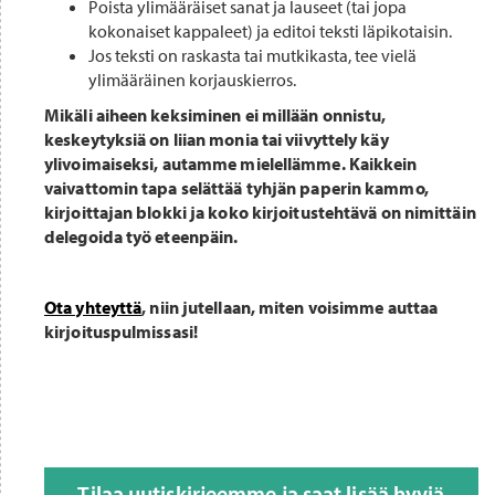
Poista ylimääräiset sanat ja lauseet (tai jopa
kokonaiset kappaleet) ja editoi teksti läpikotaisin.
Jos teksti on raskasta tai mutkikasta, tee vielä
ylimääräinen korjauskierros.
Mikäli aiheen keksiminen ei millään onnistu,
keskeytyksiä on liian monia tai viivyttely käy
ylivoimaiseksi, autamme mielellämme. Kaikkein
vaivattomin tapa selättää tyhjän paperin kammo,
kirjoittajan blokki ja koko kirjoitustehtävä on nimittäin
delegoida työ eteenpäin.
Ota yhteyttä
, niin jutellaan, miten voisimme auttaa
kirjoituspulmissasi!
Tilaa uutiskirjeemme ja saat lisää hyviä