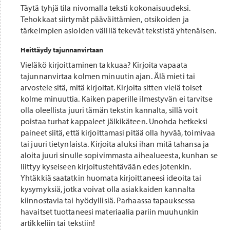
Täytä tyhjä tila nivomalla teksti kokonaisuudeksi.
Tehokkaat siirtymät pääväittämien, otsikoiden ja
tärkeimpien asioiden välillä tekevät tekstistä yhtenäisen.
Heittäydy tajunnanvirtaan
Vieläkö kirjoittaminen takkuaa? Kirjoita vapaata
tajunnanvirtaa kolmen minuutin ajan. Älä mieti tai
arvostele sitä, mitä kirjoitat. Kirjoita sitten vielä toiset
kolme minuuttia. Kaiken paperille ilmestyvän ei tarvitse
olla oleellista juuri tämän tekstin kannalta, sillä voit
poistaa turhat kappaleet jälkikäteen. Unohda hetkeksi
paineet siitä, että kirjoittamasi pitää olla hyvää, toimivaa
tai juuri tietynlaista. Kirjoita aluksi ihan mitä tahansa ja
aloita juuri sinulle sopivimmasta aihealueesta, kunhan se
liittyy kyseiseen kirjoitustehtävään edes jotenkin.
Yhtäkkiä saatatkin huomata kirjoittaneesi ideoita tai
kysymyksiä, jotka voivat olla asiakkaiden kannalta
kiinnostavia tai hyödyllisiä. Parhaassa tapauksessa
havaitset tuottaneesi materiaalia pariin muuhunkin
artikkeliin tai tekstiin!