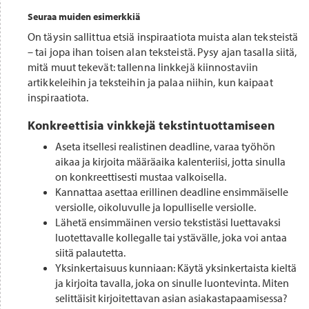
Seuraa muiden esimerkkiä
On täysin sallittua etsiä inspiraatiota muista alan teksteistä
– tai jopa ihan toisen alan teksteistä. Pysy ajan tasalla siitä,
mitä muut tekevät: tallenna linkkejä kiinnostaviin
artikkeleihin ja teksteihin ja palaa niihin, kun kaipaat
inspiraatiota.
Konkreettisia vinkkejä tekstintuottamiseen
Aseta itsellesi realistinen deadline, varaa työhön
aikaa ja kirjoita määräaika kalenteriisi, jotta sinulla
on konkreettisesti mustaa valkoisella.
Kannattaa asettaa erillinen deadline ensimmäiselle
versiolle, oikoluvulle ja lopulliselle versiolle.
Lähetä ensimmäinen versio tekstistäsi luettavaksi
luotettavalle kollegalle tai ystävälle, joka voi antaa
siitä palautetta.
Yksinkertaisuus kunniaan: Käytä yksinkertaista kieltä
ja kirjoita tavalla, joka on sinulle luontevinta. Miten
selittäisit kirjoitettavan asian asiakastapaamisessa?