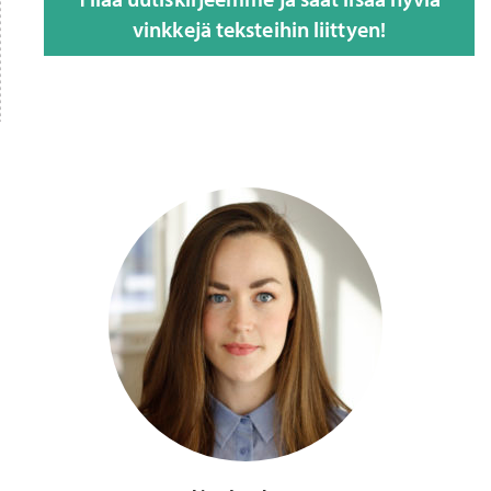
vinkkejä teksteihin liittyen!