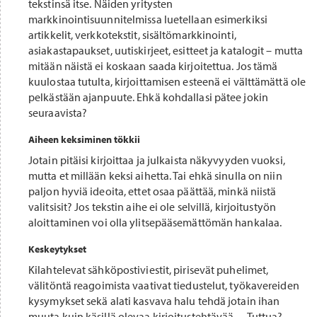
tekstinsä itse. Näiden yritysten
markkinointisuunnitelmissa luetellaan esimerkiksi
artikkelit, verkkotekstit, sisältömarkkinointi,
asiakastapaukset, uutiskirjeet, esitteet ja katalogit – mutta
mitään näistä ei koskaan saada kirjoitettua. Jos tämä
kuulostaa tutulta, kirjoittamisen esteenä ei välttämättä ole
pelkästään ajanpuute. Ehkä kohdallasi pätee jokin
seuraavista?
Aiheen keksiminen tökkii
Jotain pitäisi kirjoittaa ja julkaista näkyvyyden vuoksi,
mutta et millään keksi aihetta. Tai ehkä sinulla on niin
paljon hyviä ideoita, ettet osaa päättää, minkä niistä
valitsisit? Jos tekstin aihe ei ole selvillä, kirjoitustyön
aloittaminen voi olla ylitsepääsemättömän hankalaa.
Keskeytykset
Kilahtelevat sähköpostiviestit, pirisevät puhelimet,
välitöntä reagoimista vaativat tiedustelut, työkavereiden
kysymykset sekä alati kasvava halu tehdä jotain ihan
muuta kuin käsillä olevaa kirjoitustehtävää… Tuttua?