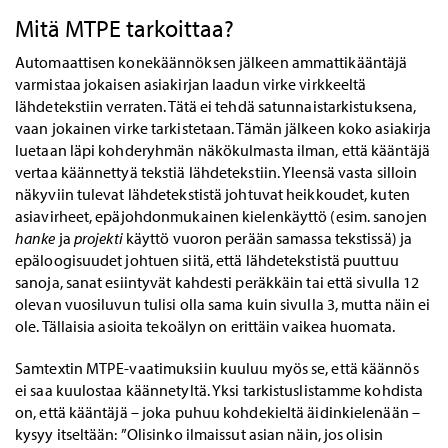
Mitä MTPE tarkoittaa?
Automaattisen konekäännöksen jälkeen ammattikääntäjä
varmistaa jokaisen asiakirjan laadun virke virkkeeltä
lähdetekstiin verraten. Tätä ei tehdä satunnaistarkistuksena,
vaan jokainen virke tarkistetaan. Tämän jälkeen koko asiakirja
luetaan läpi kohderyhmän näkökulmasta ilman, että kääntäjä
vertaa käännettyä tekstiä lähdetekstiin. Yleensä vasta silloin
näkyviin tulevat lähdetekstistä johtuvat heikkoudet, kuten
asiavirheet, epäjohdonmukainen kielenkäyttö (esim. sanojen
hanke
ja
projekti
käyttö vuoron perään samassa tekstissä) ja
epäloogisuudet johtuen siitä, että lähdetekstistä puuttuu
sanoja, sanat esiintyvät kahdesti peräkkäin tai että sivulla 12
olevan vuosiluvun tulisi olla sama kuin sivulla 3, mutta näin ei
ole. Tällaisia asioita tekoälyn on erittäin vaikea huomata.
Samtextin MTPE-vaatimuksiin kuuluu myös se, että käännös
ei saa kuulostaa käännetyltä. Yksi tarkistuslistamme kohdista
on, että kääntäjä – joka puhuu kohdekieltä äidinkielenään –
kysyy itseltään: ”Olisinko ilmaissut asian näin, jos olisin