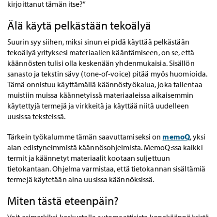
kirjoittanut tämän itse?”
Älä käytä pelkästään tekoälyä
Suurin syy siihen, miksi sinun ei pidä käyttää pelkästään
tekoälyä yrityksesi materiaalien kääntämiseen, on se, että
käännösten tulisi olla keskenään yhdenmukaisia. Sisällön
sanasto ja tekstin sävy (tone-of-voice) pitää myös huomioida.
Tämä onnistuu käyttämällä käännöstyökalua, joka tallentaa
muistiin muissa käännetyissä materiaaleissa aikaisemmin
käytettyjä termejä ja virkkeitä ja käyttää niitä uudelleen
uusissa teksteissä.
Tärkein työkalumme tämän saavuttamiseksi on
memoQ
, yksi
alan edistyneimmistä käännösohjelmista. MemoQ:ssa kaikki
termit ja käännetyt materiaalit kootaan suljettuun
tietokantaan. Ohjelma varmistaa, että tietokannan sisältämiä
termejä käytetään aina uusissa käännöksissä.
Miten tästä eteenpäin?
Voit esimerkiksi keskustella automaattisista konekäännöksistä