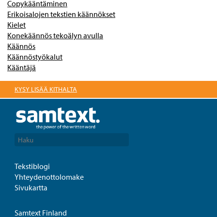
Copykääntäminen
Erikoisalojen tekstien käännökset
Kielet
Konekäännös tekoälyn avulla
Käännös
Käännöstyökalut
Kääntäjä
KYSY LISÄÄ KITHALTA
Tekstiblogi
Yhteydenottolomake
Sivukartta
Samtext Finland