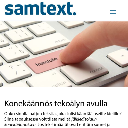
Toggle
navigat
Konekäännös tekoälyn avulla
Onko sinulla paljon tekstiä, joka tulisi kääntää useille kielille?
Siinä tapauksessa voit tilata meiltä
jälkieditoidun
konekäännöksen.
Jos tekstimäärät ovat erittäin suuret ja