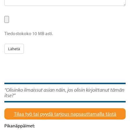
Tiedostokoko 10 MB asti.
“Olisinko ilmaissut asian näin, jos olisin kirjoittanut tämän
itse?”
Tilaa työ tai pyydä tarjous napsauttamalla tästä
Pikanäppäimet: