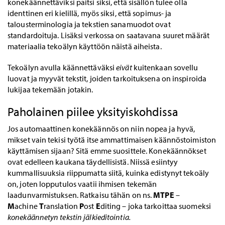
konekäännettäviksi paitsi siksi, että sisällön tulee olla
identtinen eri kielillä, myös siksi, että sopimus- ja
talousterminologia ja tekstien sanamuodot ovat
standardoituja. Lisäksi verkossa on saatavana suuret määrät
materiaalia tekoälyn käyttöön näistä aiheista.
Tekoälyn avulla käännettäväksi
eivät
kuitenkaan sovellu
luovat ja myyvät tekstit, joiden tarkoituksena on inspiroida
lukijaa tekemään jotakin.
Paholainen piilee yksityiskohdissa
Jos automaattinen konekäännös on niin nopea ja hyvä,
mikset vain tekisi työtä itse ammattimaisen käännöstoimiston
käyttämisen sijaan? Sitä emme suosittele. Konekäännökset
ovat edelleen kaukana täydellisistä. Niissä esiintyy
kummallisuuksia riippumatta siitä, kuinka edistynyt tekoäly
on, joten lopputulos vaatii ihmisen tekemän
laadunvarmistuksen. Ratkaisu tähän on ns.
MTPE
–
M
achine
T
ranslation
P
ost
E
diting – joka tarkoittaa suomeksi
konekäännetyn tekstin jälkieditointia.