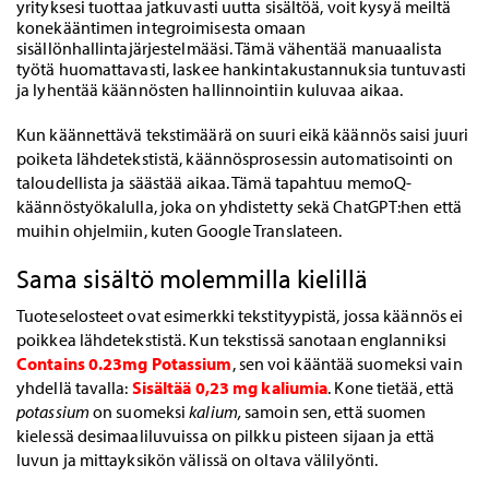
yrityksesi tuottaa jatkuvasti uutta sisältöä, voit kysyä meiltä
konekääntimen integroimisesta omaan
sisällönhallintajärjestelmääsi. Tämä vähentää manuaalista
työtä huomattavasti, laskee hankintakustannuksia tuntuvasti
ja lyhentää käännösten hallinnointiin kuluvaa aikaa.
Kun käännettävä tekstimäärä on suuri eikä käännös saisi juuri
poiketa lähdetekstistä, käännösprosessin automatisointi on
taloudellista ja säästää aikaa. Tämä tapahtuu memoQ-
käännöstyökalulla, joka on yhdistetty sekä ChatGPT:hen että
muihin ohjelmiin, kuten Google Translateen.
Sama sisältö molemmilla kielillä
Tuoteselosteet ovat esimerkki tekstityypistä, jossa käännös ei
poikkea lähdetekstistä. Kun tekstissä sanotaan englanniksi
Contains 0.23mg Potassium
, sen voi kääntää suomeksi vain
yhdellä tavalla:
Sisältää 0,23 mg kaliumia
. Kone tietää, että
potassium
on suomeksi
kalium,
samoin sen, että suomen
kielessä desimaaliluvuissa on pilkku pisteen sijaan ja että
luvun ja mittayksikön välissä on oltava välilyönti.