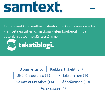
Toggle
navigat
Käteviä vinkkejä sisällöntuotantoon ja kääntämiseen sekä
kiinnostavia tutkimusmatkoja kielen koukeroihin. Ja
tietenkin tietoa meistä itsestämme.
Blogin etusivu
Kaikki artikkelit
(31)
Sisällöntuotanto
(19)
Kirjoittaminen
(19)
Samtext Creative
(16)
Kääntäminen
(10)
Asiakascase
(4)