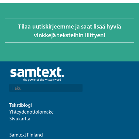
Tilaa uutiskirjeemme ja saat lisää hyviä
vinkkejä teksteihin liittyen!
Tekstiblogi
Yhteydenottolomake
Sivukartta
Samtext Finland