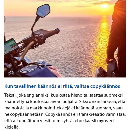
Kun tavallinen käännös ei riitä, valitse copykäännös
Teksti, joka englanniksi kuulostaa hienolta, saattaa suomeksi
käännettynä kuulostaa aivan pöljältä. Siksi onkin tärkeää, että
mainoksia ja markkinointitekstejä ei käännetä suoraan, vaan
ne copykäännetään. Copykäännös eli transkreaatio varmistaa,
että alkuperäinen viesti toimii yhtä tehokkaasti myös eri
kielellä.